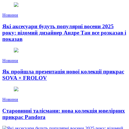
Новини
Які аксесуари будуть популярні восени 2025
року: відомий дизайнер Андре Тан все розказав і
показав
Новини
Як пройшла презентація нової колекції прикрас
SOVA × FROLOV
Новини
Старовинні талісмани: нова колекція ювелірних
прикрас Pandora