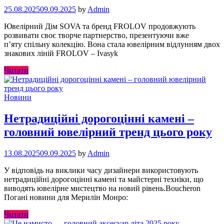
25.08.2025
09.09.2025
by
Admin
Ювелірний Дім SOVA та бренд FROLOV продовжують
розвивати своє творче партнерство, презентуючи вже
п’яту спільну колекцію. Вона стала ювелірним відлунням двох
знакових ліній FROLOV – Ivasyk
Читати
Новини
Нетрадиційні дорогоцінні камені –
головний ювелірний тренд цього року
13.08.2025
09.09.2025
by
Admin
У відповідь на виклики часу дизайнери використовують
нетрадиційні дорогоцінні камені та майстерні техніки, що
виводять ювелірне мистецтво на новий рівень.Boucheron
Погані новини для Мерилін Монро:
Читати