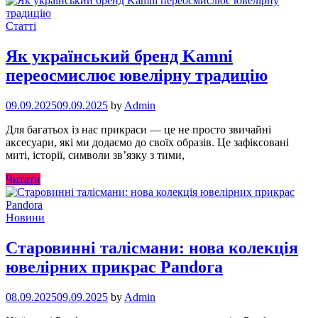
Статті
Як український бренд Kamni
переосмислює ювелірну традицію
09.09.2025
09.09.2025
by
Admin
Для багатьох із нас прикраси — це не просто звичайні
аксесуари, які ми додаємо до своїх образів. Це зафіксовані
миті, історії, символи звʼязку з тими,
Читати
Новини
Старовинні талісмани: нова колекція
ювелірних прикрас Pandora
08.09.2025
09.09.2025
by
Admin