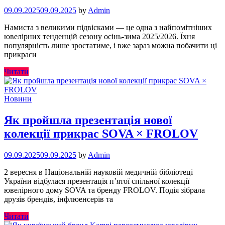
09.09.2025
09.09.2025
by
Admin
Намиста з великими підвісками — це одна з найпомітніших
ювелірних тенденцій сезону осінь-зима 2025/2026. Їхня
популярність лише зростатиме, і вже зараз можна побачити ці
прикраси
Читати
Новини
Як пройшла презентація нової
колекції прикрас SOVA × FROLOV
09.09.2025
09.09.2025
by
Admin
2 вересня в Національній науковій медичній бібліотеці
України відбулася презентація п’ятої спільної колекції
ювелірного дому SOVA та бренду FROLOV. Подія зібрала
друзів брендів, інфлюенсерів та
Читати