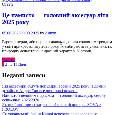
Статті
Це намисто — головний аксесуар літа
2025 року
05.08.2025
09.09.2025
by
Admin
Барочні перли, або перли scaramazze, стали головним трендом
у світі прикрас влітку 2025 року. Їх вибирають за унікальність,
природну асиметрію і виразний характер. У сезоні,
Читати
Навігація
1
2
…
11
Далі
записів
Недавні записи
Які аксесуари будуть популярні восени 2025 року: відомий
дизайнер Андре Тан все розказав і показав
Намисто з великим підвіском — головний аксесуар сезону
осінь-зима 2025/2026
Як пройшла презентація нової колекції прикрас SOVA ×
FROLOV
Як український бренд Kamni переосмислює ювелірну