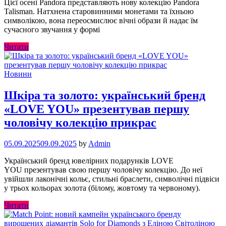
Цієї осені Pandora представляють нову колекцію Pandora
Talisman. Натхнена старовинними монетами та їхньою
символікою, вона переосмислює вічні образи й надає їм
сучасного звучання у формі
Читати
Новини
Шкіра та золото: український бренд
«LOVE YOU» презентував першу
чоловічу колекцію прикрас
05.09.2025
09.09.2025
by
Admin
Український бренд ювелірних подарунків LOVE
YOU презентував свою першу чоловічу колекцію. До неї
увійшли лаконічні кольє, стильні браслети, символічні підвіси
у трьох кольорах золота (білому, жовтому та червоному).
Читати