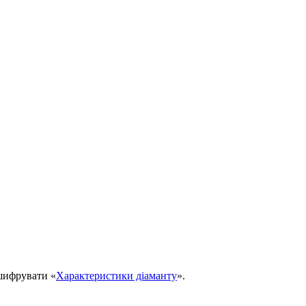
зшифрувати «
Характеристики діаманту
».