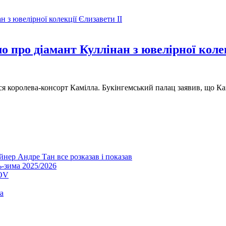
о про діамант Куллінан з ювелірної коле
я королева-консорт Камілла. Букінгемський палац заявив, що Кам
йнер Андре Тан все розказав і показав
ь-зима 2025/2026
LOV
a