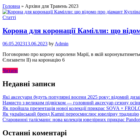
Головна
»
Архіви для Травень 2023
Статті
Корона для коронації Камілли: що відом
06.05.2023
13.06.2023
by
Admin
Поговоримо про корону королеви Марії, в якій коронуватиметьс
Єлизавети II) на коронацію 6
Читати
Недавні записи
Які аксесуари будуть популярні восени 2025 року: відомий диза
Намисто з великим підвіском — головний аксесуар сезону осін
Як пройшла презентація нової колекції прикрас SOVA × FRO
Як український бренд Kamni переосмислює ювелірну традицію
Старовинні талісмани: нова колекція ювелірних прикрас Pandor
Останні коментарі