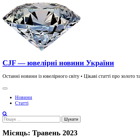
Skip
to
content
CJF — ювелірні новини України
Останні новини із ювелірного світу • Цікаві статті про золото т
Новини
Статті
Пошук:
Місяць:
Травень 2023