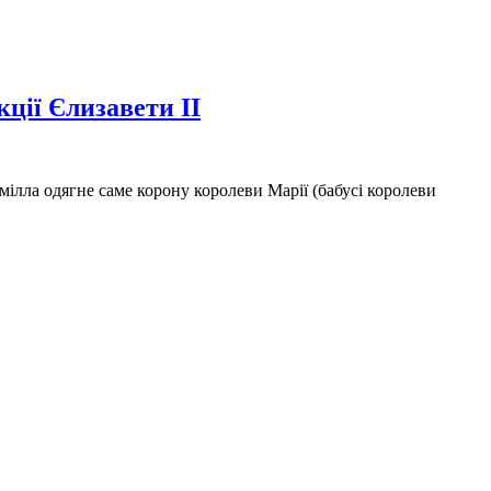
кції Єлизавети II
ілла одягне саме корону королеви Марії (бабусі королеви