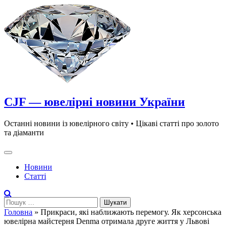
Skip
to
content
CJF — ювелірні новини України
Останні новини із ювелірного світу • Цікаві статті про золото
та діаманти
Новини
Статті
Пошук:
Головна
»
Прикраси, які наближають перемогу. Як херсонська
ювелірна майстерня Denma отримала друге життя у Львові