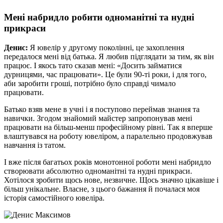
Мені набридло робити одноманітні та нудні
прикраси
Денис:
Я ювелір у другому поколінні, це захоплення
передалося мені від батька. Я любив підглядати за тим, як він
працює. І якось тато сказав мені: «Досить займатися
дурницями, час працювати». Це були 90-ті роки, і для того,
аби заробити гроші, потрібно було справді чимало
працювати.
Батько взяв мене в учні і я поступово переймав знання та
навички. Згодом знайомий майстер запропонував мені
працювати на більш-менш професійному рівні. Так я вперше
влаштувався на роботу ювеліром, а паралельно продовжував
навчання із татом.
І вже після багатьох років монотонної роботи мені набридло
створювати абсолютно одноманітні та нудні прикраси.
Хотілося зробити щось нове, незвичне. Щось значно цікавіше і
більш унікальне. Власне, з цього бажання й почалася моя
історія самостійного ювеліра.