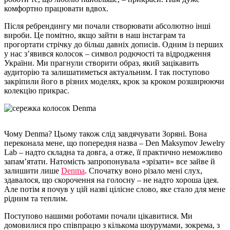
комфортно працювати вдвох.
Після ребрендингу ми почали створювати абсолютно інші
вироби. Це помітно, якщо зайти в наш інстаграм та
прогортати стрічку до більш давніх дописів. Одним із перших
у нас з’явився колосок – символ родючості та відродження
України. Ми прагнули створити образ, який зацікавить
аудиторію та залишатиметься актуальним. І так поступово
закріпили його в різних моделях, крок за кроком розширюючи
колекцію прикрас.
Чому Denma? Цьому також слід завдячувати Зоряні. Вона
переконала мене, що попередня назва – Den Maksymov Jewelry
Lab – надто складна та довга, а отже, її практично неможливо
запам’ятати. Натомість запропонувала «зрізати» все зайве й
залишити лише
Denmа
. Спочатку воно різало мені слух,
здавалося, що скорочення на голосну – не надто хороша ідея.
Але потім я почув у цій назві цілісне слово, яке стало для мене
рідним та теплим.
Поступово нашими роботами почали цікавитися. Ми
домовилися про співпрацю з кількома шоурумами, зокрема, з