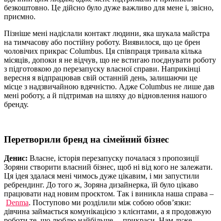
безкоштовно. Це дійсно було дуже важливо для мене і, звісно,
приємно.
Пізніше мені надіслали контакт людини, яка шукала майстра
на тимчасову або постійну роботу. Виявилося, що це брен
чоловічих прикрас Сolumbus. Ця співпраця тривала кілька
місяців, допоки я не відчув, що не встигаю поєднувати роботу
з підготовкою до перезапуску власної справи. Наприкінці
вересня я відпрацював свій останній день, залишаючи це
місце з надзвичайною вдячністю. Адже Сolumbus не лише дав
мені роботу, а й підтримав на шляху до відновлення нашого
бренду.
Перетворили бренд на сімейний бізнес
Денис:
Власне, історія перезапуску почалася з пропозиції
Зоряни створити власний бізнес, щоб ні від кого не залежати.
Ця ідея здалася мені чимось дуже цікавим, і ми запустили
ребрендинг. До того ж, Зоряна дизайнерка, їй було цікаво
працювати над новим проєктом. Так і виникла наша справа –
Denma
. Поступово ми розділили між собою обов’язки:
дівчина займається комунікацією з клієнтами, а я продовжую
роботи те, що люблю найбільше, – прикраси. Нам дуже