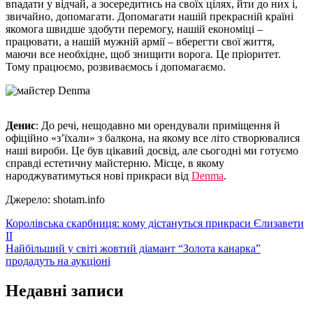
впадати у відчай, а зосередитись на своїх цілях, йти до них і,
звичайно, допомагати. Допомагати нашій прекрасній країні
якомога швидше здобути перемогу, нашій економіці –
працювати, а нашій мужній армії – вберегти свої життя,
маючи все необхідне, щоб знищити ворога. Це пріоритет.
Тому працюємо, розвиваємось і допомагаємо.
Денис
: До речі, нещодавно ми орендували приміщення й
офіційно «з’їхали» з балкона, на якому все літо створювалися
наші вироби. Це був цікавий досвід, але сьогодні ми готуємо
справді естетичну майстерню. Місце, в якому
народжуватимуться нові прикраси від
Denma
.
Джерело: shotam.info
Навігація
Королівська скарбниця: кому дістануться прикраси Єлизавети
II
записів
Найбільший у світі жовтий діамант “Золота канарка”
продадуть на аукціоні
Недавні записи