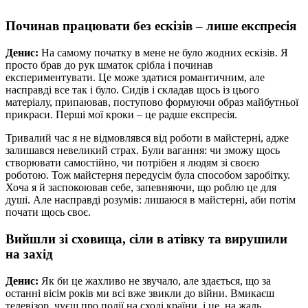
Починав працювати без ескізів – лише експресія
Денис:
На самому початку в мене не було жодних ескізів. Я
просто брав до рук шматок срібла і починав
експериментувати. Це може здатися романтичним, але
насправді все так і було. Сидів і складав щось із цього
матеріалу, припаював, поступово формуючи образ майбутньої
прикраси. Перші мої кроки – це радше експресія.
Тривалий час я не відмовлявся від роботи в майстерні, адже
залишався невеликий страх. Були вагання: чи зможу щось
створювати самостійно, чи потрібен я людям зі своєю
роботою. Тож майстерня передусім була способом заробітку.
Хоча я й заспокоював себе, запевняючи, що роблю це для
душі. Але насправді розумів: лишаюся в майстерні, аби потім
почати щось своє.
Вийшли зі сховища, сіли в атівку та вирушили
на захід
Денис:
Як би це жахливо не звучало, але здається, що за
останні вісім років ми всі вже звикли до війни. Вмикаєш
телевізор, чуєш про події на сході країни, і це, на жаль,