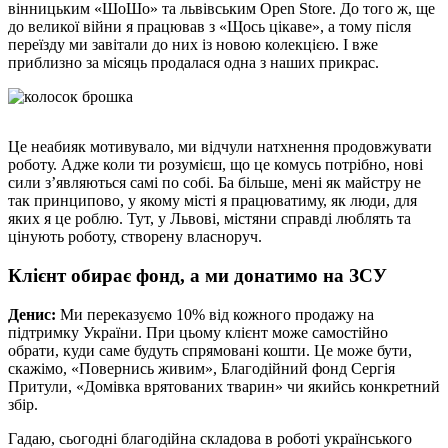
вінницьким «ШоШо» та львівським Open Store. До того ж, ще
до великої війни я працював з «Щось цікаве», а тому після
переїзду ми завітали до них із новою колекцією. І вже
приблизно за місяць продалася одна з наших прикрас.
Це неабияк мотивувало, ми відчули натхнення продовжувати
роботу. Адже коли ти розумієш, що це комусь потрібно, нові
сили з’являються самі по собі. Ба більше, мені як майстру не
так принципово, у якому місті я працюватиму, як люди, для
яких я це роблю. Тут, у Львові, містяни справді люблять та
цінують роботу, створену власноруч.
Клієнт обирає фонд, а ми донатимо на ЗСУ
Денис:
Ми переказуємо 10% від кожного продажу на
підтримку України. При цьому клієнт може самостійно
обрати, куди саме будуть спрямовані кошти. Це може бути,
скажімо, «Повернись живим», Благодійний фонд Сергія
Притули, «Домівка врятованих тварин» чи якийсь конкретний
збір.
Гадаю, сьогодні благодійна складова в роботі українського