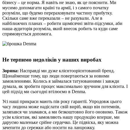
бізнесу – це норма. Я навіть не знаю, як це пояснити. Ми
мусимо допомагати країні та армії, і з самого початку
розуміли, що будемо перераховувати частину прибутку.
Скільки саме вже переказали – не рахували. Але в
найближчих планах – робити щомісячні звіти-підсумки, аби
наша аудиторія розуміла, який внесок робить та куди саме
спрямовується допомога.
Не терпимо недоліків у наших виробах
Зоряна:
Насправді ми дуже клієнтоорієнтований бренд.
Щонайменше тому, що люди повертаються за новими
замовленнями. Колись я займалася татуюваннями і завжди
думала, як зробити процес максимально зручним для клієнта. І
цей підхід ми сьогодні втілюємо в Denmа.
Усі наші прикраси мають пів року гарантії. Упродовж цього
часу людина може надіслати свій виріб, якщо він потемнів,
заляпався чи зламався, а ми безкоштовно його оновимо. Також
усім клієнтам, які замовляють нашу продукцію вперше, ми
даруємо маленьке срібне сердечко. Це підвіска, яку можна
зачепити до сережки або носити на ланцюжку.