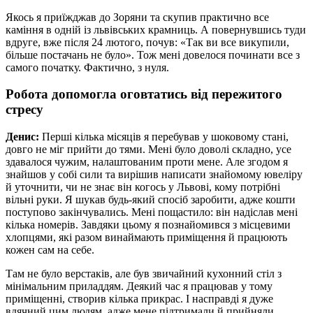
Якось я приїжджав до Зоряни та скупив практично все
каміння в одній із львівських крамниць. А повернувшись туди
вдруге, вже після 24 лютого, почув: «Так ви все викупили,
більше постачань не було». Тож мені довелося починати все з
самого початку. Фактично, з нуля.
Робота допомогла оговтатись від пережитого
стресу
Денис:
Перші кілька місяців я перебував у шоковому стані,
довго не міг прийти до тями. Мені було доволі складно, усе
здавалося чужим, налаштованим проти мене. Але згодом я
знайшов у собі сили та вирішив написати знайомому ювеліру
й уточнити, чи не знає він когось у Львові, кому потрібні
вільні руки. Я шукав будь-який спосіб заробити, адже кошти
поступово закінчувались. Мені пощастило: він надіслав мені
кілька номерів. Завдяки цьому я познайомився з місцевими
хлопцями, які разом винаймають приміщення й працюють
кожен сам на себе.
Там не було верстаків, але був звичайний кухонний стіл з
мінімальним приладдям. Деякий час я працював у тому
приміщенні, створив кілька прикрас. І насправді я дуже
вдячний цим людям, адже мене підтримали й прийняли