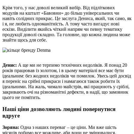
Крім того, у нас доволі великий вибір. Від підліткових
модулів на кшталт «Бавовни» до більш універсальних чи
навіть солідних прикрас. Це заслуга Дениса, який, так само, як
і я, не любить одноманітність. А тому часто вигадує нові
ескізи. Виділити якийсь чіткий напрям чи певну тематику
продукції доволі складно. Та головне, що кожна людина може
знайти щось для себе.
Денис:
А ще ми не терпимо технічних недоліків. Я понад 20
років працював із золотом, і в цьому матеріалі все має бути
ідеальним: без жодних недоліків чи помилок. Увесь цей досвід
я переніс на срібні прикраси і намагаюся також робити їх
ідеальними. На жаль, чимало майстрів, які працюють у сріблі,
закривають очі на різноманітні дефекти, в надії, що замовник
цього не помітить.
Наші ціни дозволяють людині повернутися
вдруге
Зоряна:
Одна з наших переваг – це ціни. Ми вже шість
місяців робимо все можливе, аби вони не змінювалися,