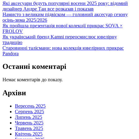
Які аксесуари будуть популярні восени 2025 року: відомий
дизайнер Андре Тан все розказав і показав
Намисто з великим підвіском — головний аксесуар сезону
осінь-зима 2025/2026
Як пройшла презентація нової колекції прикрас SOVA ×
FROLOV
Як український бренд Kamni переосмислює ювелірну
традицію
Старовинні талісмани: нова колекція ювелірних прикрас
Pandora
Останні коментарі
Немає коментарів до показу.
Архіви
Вересень 2025
Серпень 2025
Липень 2025
Червень 2025
Травень 2025
Квітень 2025