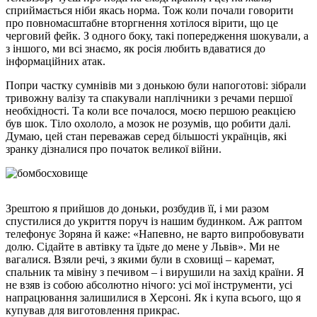
сприймається ніби якась норма. Тож коли почали говорити
про повномасштабне вторгнення хотілося вірити, що це
черговий фейк. З одного боку, такі попередження шокували, а
з іншого, ми всі знаємо, як росія любить вдаватися до
інформаційних атак.
Попри частку сумнівів ми з донькою були напоготові: зібрали
тривожну валізу та спакували наплічники з речами першої
необхідності. Та коли все почалося, моєю першою реакцією
був шок. Тіло охололо, а мозок не розумів, що робити далі.
Думаю, цей стан переважав серед більшості українців, які
зранку дізналися про початок великої війни.
Зрештою я прийшов до доньки, розбудив її, і ми разом
спустилися до укриття поруч із нашим будинком. Аж раптом
телефонує Зоряна й каже: «Напевно, не варто випробовувати
долю. Сідайте в автівку та їдьте до мене у Львів». Ми не
вагалися. Взяли речі, з якими були в сховищі – каремат,
спальник та мівіну з печивом – і вирушили на захід країни. Я
не взяв із собою абсолютно нічого: усі мої інструменти, усі
напрацювання залишилися в Херсоні. Як і купа всього, що я
купував для виготовлення прикрас.