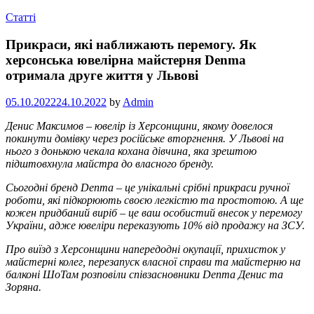
Статті
Прикраси, які наближають перемогу. Як
херсонська ювелірна майстерня Denma
отримала друге життя у Львові
05.10.2022
24.10.2022
by
Admin
Денис Максимов – ювелір із Херсонщини, якому довелося
покинути домівку через російське вторгнення. У Львові на
нього з донькою чекала кохана дівчина, яка зрештою
підштовхнула майстра до власного бренду.
Сьогодні бренд Denma – це унікальні срібні прикраси ручної
роботи, які підкорюють своєю легкістю та простотою. А ще
кожен придбаний виріб – це ваш особистий внесок у перемогу
України, адже ювеліри переказують 10% від продажу на ЗСУ.
Про виїзд з Херсонщини напередодні окупації, прихисток у
майстерні колег, перезапуск власної справи та майстерню на
балконі ШоТам
розповіли співзасновники Denma Денис та
Зоряна.