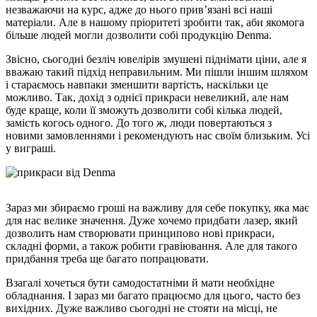
незважаючи на курс, адже до нього прив’язані всі наші
матеріали. Але в нашому пріоритеті зробити так, аби якомога
більше людей могли дозволити собі продукцію Denma.
Звісно, сьогодні безліч ювелірів змушені піднімати ціни, але я
вважаю такий підхід неправильним. Ми пішли іншим шляхом
і стараємось навпаки зменшити вартість, наскільки це
можливо. Так, дохід з однієї прикраси невеликий, але нам
буде краще, коли її зможуть дозволити собі кілька людей,
замість когось одного. До того ж, люди повертаються з
новими замовленнями і рекомендують нас своїм близьким. Усі
у виграші.
Зараз ми збираємо гроші на важливу для себе покупку, яка має
для нас велике значення. Дуже хочемо придбати лазер, який
дозволить нам створювати принципово нові прикраси,
складні форми, а також робити гравіювання. Але для такого
придбання треба ще багато попрацювати.
Взагалі хочеться бути самодостатніми й мати необхідне
обладнання. І зараз ми багато працюємо для цього, часто без
вихідних. Дуже важливо сьогодні не стояти на місці, не