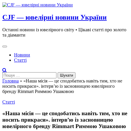
Skip
to
content
CJF — ювелірні новини України
Останні новини із ювелірного світу • Цікаві статті про золото
та діаманти
Новини
Статті
Пошук:
Головна
»
«Наша місія — це сподобатись навіть тим, хто не
носить прикраси». інтерв’ю із засновницею ювелірного
бренду Rimmart Риммою Ушаковою
Статті
«Наша місія — це сподобатись навіть тим, хто не
носить прикраси». інтерв’ю із засновницею
ювелірного бренду Rimmart Риммою Ушаковою