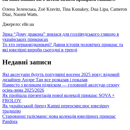
Олена Зеленська, Zoë Kravitz, Tina Kunakey, Dua Lipa, Cameron
Diaz, Naomi Watts.
Джерело: elle.ua
Навігація
Зірка “Дому дракона” знялася для голлівудського глянцю в
українських прикрасах
записів
То хто першовідкривачі? Давня історія чоловічих прикрас та
які ювелірні вироби сьогодні в тренді
Недавні записи
Які аксесуари будуть популярні восени 2025 року: відомий
дизайнер Андре Тан все розказав і показав
Намисто з великим підвіском — головний аксесуар сезону
осінь-зима 2025/2026
Як пройшла презентація нової колекції прикрас SOVA ×
FROLOV
Як український бренд Kamni переосмислює ювелірну
традицію
Старовинні талісмани: нова колекція ювелірних прикрас
Pandora