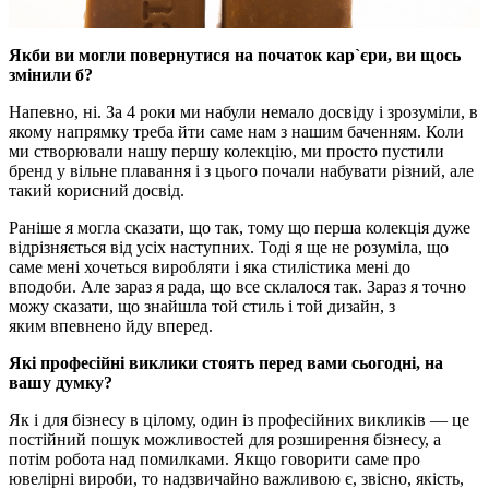
Якби ви могли повернутися на початок кар`єри, ви щось
змінили б?
Напевно, ні. За 4 роки ми набули немало досвіду і зрозуміли, в
якому напрямку треба йти саме нам з нашим баченням. Коли
ми створювали нашу першу колекцію, ми просто пустили
бренд у вільне плавання і з цього почали набувати різний, але
такий корисний досвід.
Раніше я могла сказати, що так, тому що перша колекція дуже
відрізняється від усіх наступних. Тоді я ще не розуміла, що
саме мені хочеться виробляти і яка стилістика мені до
вподоби. Але зараз я рада, що все склалося так. Зараз я точно
можу сказати, що знайшла той стиль і той дизайн, з
яким впевнено йду вперед.
Які професійні виклики стоять перед вами сьогодні, на
вашу думку?
Як і для бізнесу в цілому, один із професійних викликів — це
постійний пошук можливостей для розширення бізнесу, а
потім робота над помилками. Якщо говорити саме про
ювелірні вироби, то надзвичайно важливою є, звісно, якість,