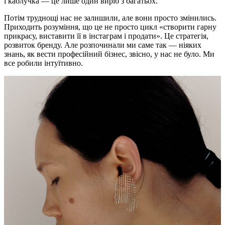
і каблучка — це лише один виріб з багатьох.
Потім труднощі нас не залишили, але вони просто змінились.
Приходить розуміння, що це не просто цикл «створити гарну
прикрасу, виставити її в інстаграм і продати». Це стратегія,
розвиток бренду. Але розпочинали ми саме так — ніяких
знань, як вести професійний бізнес, звісно, у нас не було. Ми
все робили інтуїтивно.