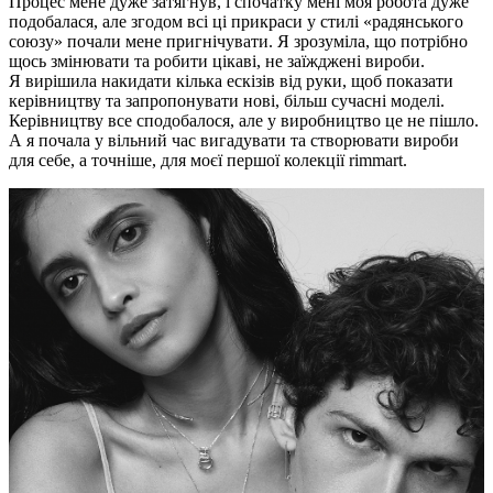
Процес мене дуже затягнув, і спочатку мені моя робота дуже
подобалася, але згодом всі ці прикраси у стилі «радянського
союзу» почали мене пригнічувати. Я зрозуміла, що потрібно
щось змінювати та робити цікаві, не заїжджені вироби.
Я вирішила накидати кілька ескізів від руки, щоб показати
керівництву та запропонувати нові, більш сучасні моделі.
Керівництву все сподобалося, але у виробництво це не пішло.
А я почала у вільний час вигадувати та створювати вироби
для себе, а точніше, для моєї першої колекції rimmart.