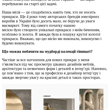
перебуваємо на старті цієї задачі.
Наша місія — це сподобатись навіть тим, хто не носить
прикраси. Ще 4 роки тому авторських брендів ювелірних
виробів в Україні було досить мало, не беручи до уваги
масмаркет. Тому від самого початку нашою
місією було створити унікальні прикраси з моїм баченням,
особливо із золота. Я завжди була в пошуку крутої золотої
прикраси. Вважаю, що цю місію ми виконали, виконуємо і
будемо виконувати.
Що можна побачити на мудборді колекції rimmart?
Частіше за все натхнення для нових прикрас у меня
зʼявляється під час просмотру цікавих дизайнів меблів,
архітектури та незвичних форм і деталей в інтерʼєрі. Напевно,
це повʼязано з тим, що за професією я дизайнер інтерʼєру і
завжди звертаю увагу на красиві деталі в таких просторах.