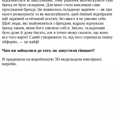
відбуваються за лаштунками, тому рішення започаткувати свій
бренд не було складним. Для мене стало викликом саме
просування бренду. Це виявилось складною задачею — як про
нього розказувати та як масштабувати, щоб rimmart відобразив
мій окремий особливий всесвіт, без якого я не уявляю себе.
Щоб люди, які знайомляться з брендом, відразу відчували
бренд таким, яким його уявляла собі я. Звісно, складнощів
було дуже й дуже багато, але я точно можу сказати, що воно
все того варте! Самій створювати те, від чого отримуєш певну
ейфорію, — це кайф!
Чим ви займалися до того, як запустили rimmart?
Я працювала на виробництві 3D-модельєром ювелірних
виробів.