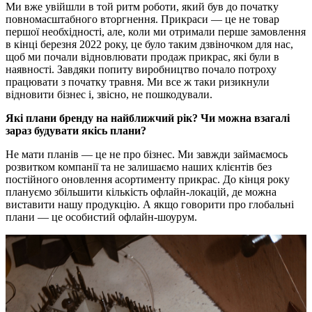
Ми вже увійшли в той ритм роботи, який був до початку
повномасштабного вторгнення. Прикраси — це не товар
першої необхідності, але, коли ми отримали перше замовлення
в кінці березня 2022 року, це було таким дзвіночком для нас,
щоб ми почали відновлювати продаж прикрас, які були в
наявності. Завдяки попиту виробництво почало потроху
працювати з початку травня. Ми все ж таки ризикнули
відновити бізнес і, звісно, не пошкодували.
Які плани бренду на найближчий рік? Чи можна взагалі
зараз будувати якісь плани?
Не мати планів — це не про бізнес. Ми завжди займаємось
розвитком компанії та не залишаємо наших клієнтів без
постійного оновлення асортименту прикрас. До кінця року
плануємо збільшити кількість офлайн-локацій, де можна
виставити нашу продукцію. А якщо говорити про глобальні
плани — це особистий офлайн-шоурум.