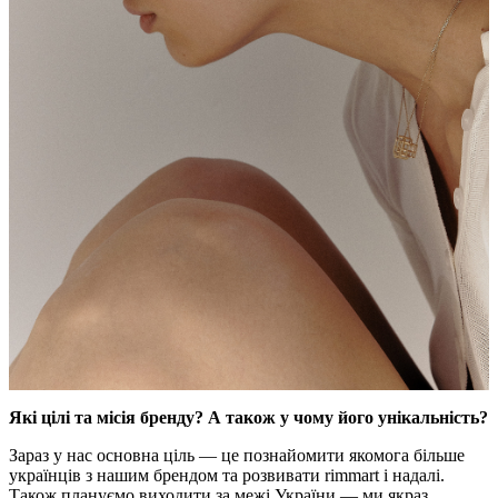
Які цілі та місія бренду? А також у чому його унікальність?
Зараз у нас основна ціль — це познайомити якомога більше
українців з нашим брендом та розвивати rimmart і надалі.
Також плануємо виходити за межі України — ми якраз