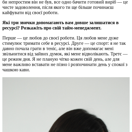
би непростим він не був, все одно бачити готовий виріб — це
чисте задоволення, після якого ти ще більше починаєш
кайфувати від своєї роботи.
Які три звички допомагають вам довше залишатися в
ресурсі? Розкажіть про свій тайм-менеджмент.
Перше — це любов до своєї роботи. Ця любов мене дуже
стимулює тримати себе в ресурсі. Друге — це спорт: я не так
давно почала грати в теніс, але він вже допомагає мені
звільнитися від зайвих думок, які мене відволікають. Третє —
це режим дня. Я не планую чітко кожен свій день, але для
мене важливо вставати не пізно і розпочинати день у спокої з
чашкою кави.