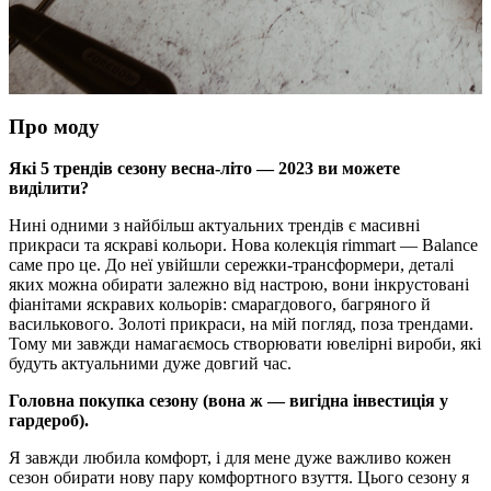
Про моду
Які 5 трендів сезону весна-літо — 2023 ви можете
виділити?
Нині одними з найбільш актуальних трендів є масивні
прикраси та яскраві кольори. Нова колекція rimmart — Balance
саме про це. До неї увійшли сережки-трансформери, деталі
яких можна обирати залежно від настрою, вони інкрустовані
фіанітами яскравих кольорів: смарагдового, багряного й
василькового. Золоті прикраси, на мій погляд, поза трендами.
Тому ми завжди намагаємось створювати ювелірні вироби, які
будуть актуальними дуже довгий час.
Головна покупка сезону (вона ж — вигідна інвестиція у
гардероб).
Я завжди любила комфорт, і для мене дуже важливо кожен
сезон обирати нову пару комфортного взуття. Цього сезону я