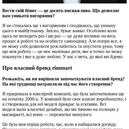
Вести свій бізнес — це досить виснажливо. Що дозволяє
вам уникати вигоряння?
Я не стикалась ще з вигорянням і сподіваюсь, що уникну
цього в майбутньому. Звісно, буває важко. Особливо коли
щось не виходить раз і ще раз — це дуже впливає на весь
процес в роботі та на особисту самооцінку. Але попри все, я
не можу собі дозволити розслабитись та опустити руки, тому
що моя робота — це моє маленьке дитя, яке я точно не можу
покинути і яке я дуже люблю. У нас є мета, до якої ми йдемо.
Про власний бренд rimmart
Розкажіть, як ви вирішили започаткувати власний бренд?
На які труднощі натрапляли під час його створення?
Я працювала в ювелірній компанії, що була започаткована ще
на початку 2000-х. У компанії було своє власне виробництво, і
я створювала для неї моделі прикрас за ескізами. Всі
моделі мали класичні дизайни, які ми бачимо на полицях у
масмаркеті, всі вони — пережитки минулого.
Це була моя перша робота, час, коли я набиралася досвіду.