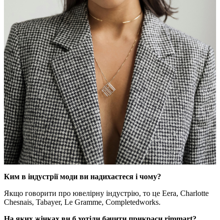
Ким в індустрії моди ви надихаєтеся і чому?
Якщо говорити про ювелірну індустрію, то це Eera, Charlotte
Chesnais, Tabayer, Le Gramme, Completedworks.
На яких жінках ви б хотіли бачити прикраси rimmart?