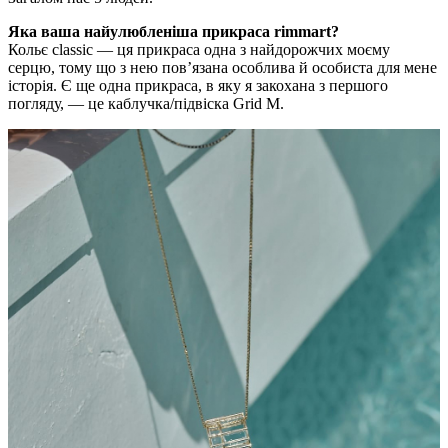
Яка ваша найулюбленіша прикраса rimmart?
Кольє classic — ця прикраса одна з найдорожчих моєму
серцю, тому що з нею пов’язана особлива й особиста для мене
історія. Є ще одна прикраса, в яку я закохана з першого
погляду, — це каблучка/підвіска Grid M.