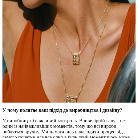
У чому полягає ваш підхід до виробництва і дизайну?
У виробництві важливий контроль. В ювелірній галузі це
один із найважливіших моментів, тому що всі вироби
робляться вручну. Ми намагались налагодити процес від
самого початку, але все одно в будь-який момент щось може