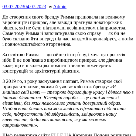
03.07.2023
04.07.2023
by
Admin
До створення свого бренду Римма працювала на великому
виробництві прикрас, але завжди прагнула новаторських
рішень, які не були підтримані керівництвом підприємства.
Саме тому Римма й започаткувала свою справу — як би не
було складно йти вперед під час пандемії коронавірусу, а потім
і повномасштабного вторгнення.
За освітою Римма — дизайнер інтер`єру, і хоча ця професія
ніби й не пов`язана з виробництвом прикрас, але дівчина
каже, що в її колекціях помітні її знання інженерних
конструкцій та архітектурні рішення.
З 2019-го, з року заснування rimmart, Римма створює свої
прикраси такими, якими й уявляє клієнток бренду:
«Я
знайшла свій шлях — створюю дорогоцінну красу і ділюся нею з
іншими дівчатами. Ювелірні вироби — це наші маленькі
візитівки, без яких неможливо уявити довершений образ.
Щодня вони дають нам можливість ефективно підносити
себе, підкреслюють індивідуальність, зміцнюють нашу
впевненість, додають чарівність, яку ми можемо
випромінювати».
Шеф-редакторка сайту ELLE.UA Катерина Попова розпитала